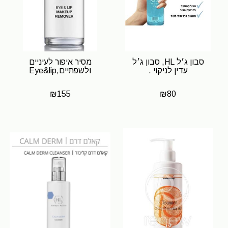
סבון ג׳ל HL, סבון ג׳ל
מסיר איפור לעיניים
עדין ‏לניקוי .
ולשפתיים,Eye&lip
₪
155
₪
80