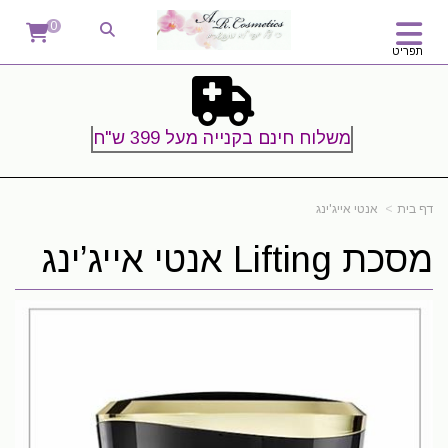
0
תפריט
משלוח חינם בקנייה מעל 399 ש"ח
דף בית
אנטי אייג'ינג
מסכת ‏Lifting אנטי אייג’ינג