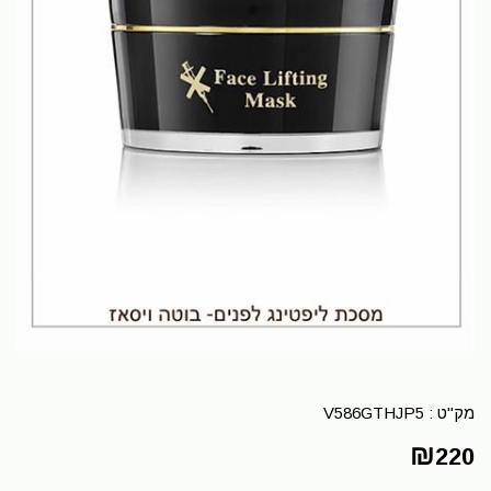
מק"ט :
V586GTHJP5
₪
220