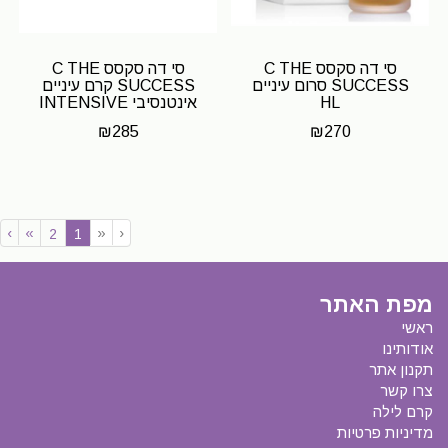
סי דה סקסס C THE
סי דה סקסס C THE
SUCCESS סרום עיניים
SUCCESS קרם עיניים
HL
אינטנסיבי INTENSIVE
EYE CREAM HL
₪
285
₪
270
›
»
«
‹
(current)
2
1
מפת האתר
ראשי
אודותינו
תקנון אתר
צרו קשר
קרם לילה
מדיניות פרטיות